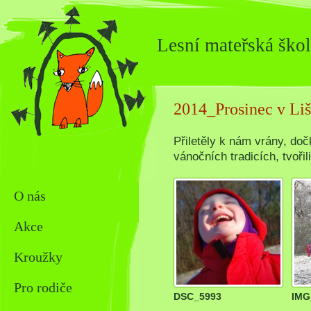
Lesní mateřská škol
2014_Prosinec v Liš
Přiletěly k nám vrány, doč
vánočních tradicích, tvořili
O nás
Akce
Kroužky
Pro rodiče
DSC_5993
IMG