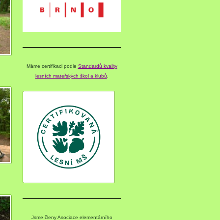
Máme certifikaci podle
Standardů kvality
lesních mateřských škol a klubů
.
Jsme členy Asociace elementárního