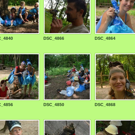
_4840
DSC_4866
DSC_4864
_4856
DSC_4850
DSC_4868