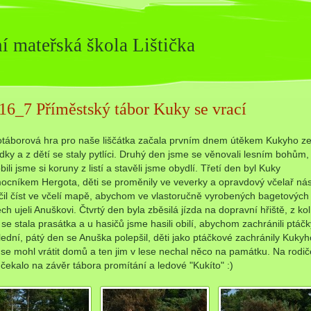
í mateřská škola Lištička
16_7 Příměstský tábor Kuky se vrací
otáborová hra pro naše liščátka začala prvním dnem útěkem Kukyho z
dky a z dětí se staly pytlíci. Druhý den jsme se věnovali lesním bohům,
bili jsme si koruny z listí a stavěli jsme obydlí. Třetí den byl Kuky
ocníkem Hergota, děti se proměnily ve veverky a opravdový včelař ná
čil číst ve včelí mapě, abychom ve vlastoručně vyrobených bagetových
ch ujeli Anuškovi. Čtvrtý den byla zběsilá jízda na dopravní hřiště, z kol 
 se stala prasátka a u hasičů jsme hasili obilí, abychom zachránili ptáčk
ední, pátý den se Anuška polepšil, děti jako ptáčkové zachránily Kukyh
se mohl vrátit domů a ten jim v lese nechal něco na památku. Na rodič
 čekalo na závěr tábora promítání a ledové "Kukíto" :)