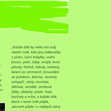
„Každé dítě by mělo mít svůj
e
vlastní svět, kde jsou bábovičky
z písku, luční kobylky, vodní
brouci, pulci, žáby, motýli, lesní
s
jahody, třešně, žaludy, kaštany,
lezení po stromech, brouzdání
i
se potokem, lekníny, veverky,
y.
netopýři, včely, morčata,
o,
štěňata, strniště, smrkové
e i
šišky, oblázky, písek, hadi,
borůvky a sršni; a každé dítě,
které o tento svět přijde,
zároveň přijde i o nejlepší zdroj