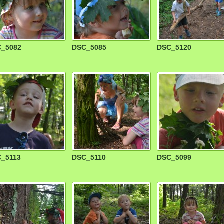
_5082
DSC_5085
DSC_5120
_5113
DSC_5110
DSC_5099