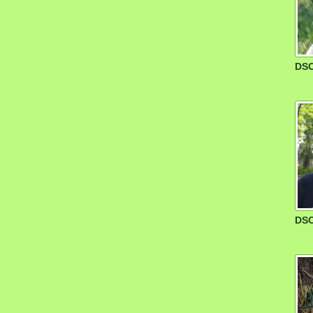
DSC
DSC