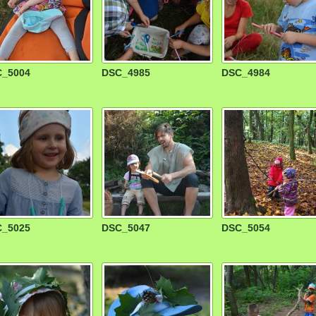
_5004
DSC_4985
DSC_4984
_5025
DSC_5047
DSC_5054