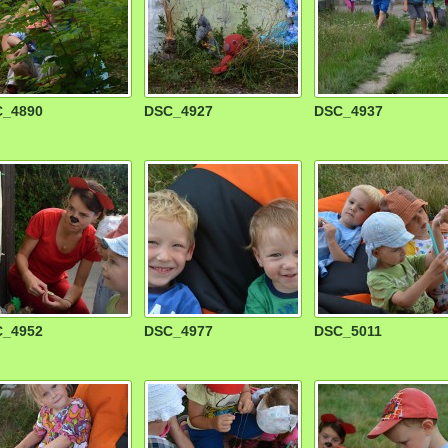
_4890
DSC_4927
DSC_4937
_4952
DSC_4977
DSC_5011