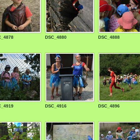
_4878
DSC_4880
DSC_4888
_4919
DSC_4916
DSC_4896