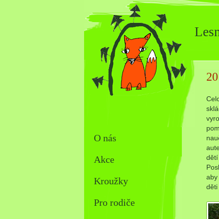
Lesn
20
Cel
sklá
vyro
pom
O nás
nau
aute
dětí
Akce
Posl
aby 
Kroužky
děti
Pro rodiče