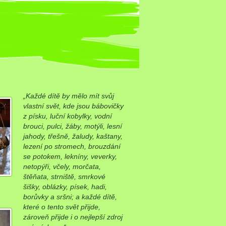
„Každé dítě by mělo mít svůj
vlastní svět, kde jsou bábovičky
z písku, luční kobylky, vodní
brouci, pulci, žáby, motýli, lesní
jahody, třešně, žaludy, kaštany,
lezení po stromech, brouzdání
se potokem, lekníny, veverky,
netopýři, včely, morčata,
štěňata, strniště, smrkové
šišky, oblázky, písek, hadi,
borůvky a sršni; a každé dítě,
které o tento svět přijde,
zároveň přijde i o nejlepší zdroj