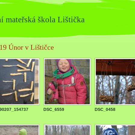
í mateřská škola Lištička
19 Únor v Lištičce
90207_154737
DSC_6559
DSC_0458