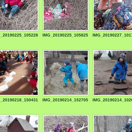
_20190225_105228
IMG_20190225_105825
IMG_20190227_101
_20190218_150431
IMG_20190214_152705
IMG_20190214_102