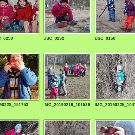
_0250
DSC_0232
DSC_0150
90228_151753
IMG_20190219_101539
IMG_20190225_104