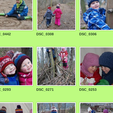
_0442
DSC_0308
DSC_0306
_0293
DSC_0271
DSC_0253