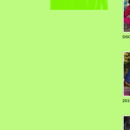
DSC
201