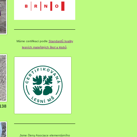
Máme certifikaci podle
Standardů kvality
lesních mateřských škol a klubů
.
138
Jsme členy Asociace elementárního