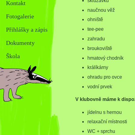
skluzavku
Kontakt
naučnou věž
Fotogalerie
ohniště
Přihlášky a zápis
tee-pee
zahradu
Dokumenty
broukoviště
Škola
hmatový chodník
králíkárny
ohradu pro ovce
vodní prvek
V klubovně máme k dispoz
jídelnu s hernou
relaxační místnosti
WC + sprchu