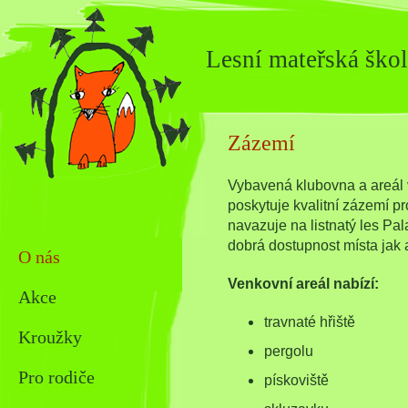
Lesní mateřská škol
Zázemí
Vybavená klubovna a areál 
poskytuje kvalitní zázemí p
navazuje na listnatý les P
dobrá dostupnost místa jak 
O nás
Venkovní areál nabízí:
Akce
travnaté hřiště
Kroužky
pergolu
Pro rodiče
pískoviště