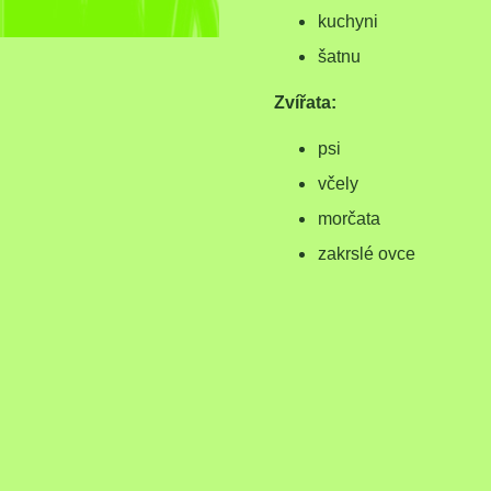
kuchyni
šatnu
Zvířata:
psi
včely
morčata
zakrslé ovce