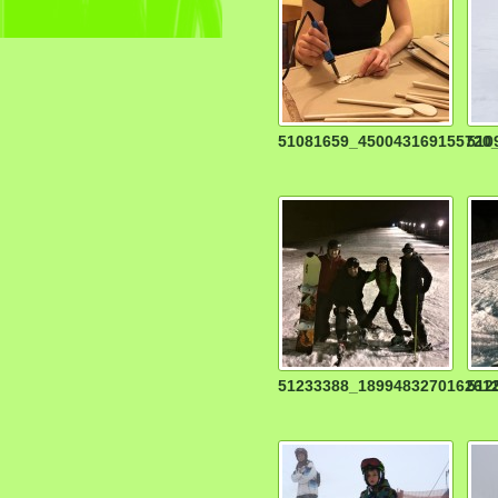
51081659_450043169155720
510
51233388_189948327016261
512