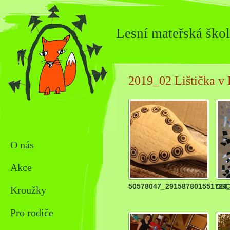
Lesní mateřská škol
2019_02 Lištička v
O nás
Akce
50578047_291587801551724
DSC
Kroužky
Pro rodiče