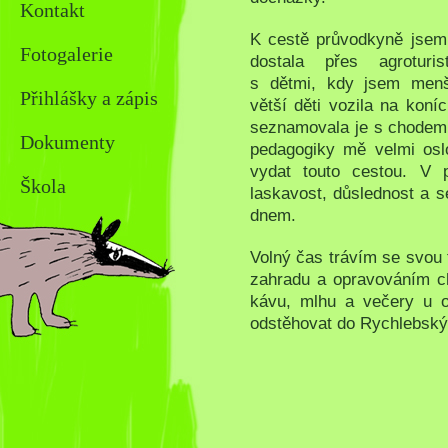
Kontakt
K cestě průvodkyně jsem
Fotogalerie
dostala přes agroturist
s dětmi, kdy jsem menš
Přihlášky a zápis
větší děti vozila na koní
seznamovala je s chodem 
Dokumenty
pedagogiky mě velmi osl
vydat touto cestou. V 
Škola
laskavost, důslednost a 
dnem.
Volný čas trávím se svou 
zahradu a opravováním c
kávu, mlhu a večery u o
odstěhovat do Rychlebský