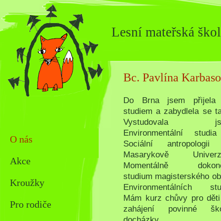
Lesní mateřská škol
Bc. Pavlína Karbas
Do Brna jsem přijela
studiem a zabydlela se t
Vystudovala js
Environmentální studi
O nás
Sociální antropologii
Masarykově Univerzi
Akce
Momentálně dokonč
studium magisterského ob
Kroužky
Environmentálních stud
Mám kurz chůvy pro děti
Pro rodiče
zahájení povinné ško
docházky.