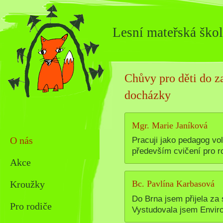
Lesní mateřská škol
Chůvy pro děti do z
docházky
Mgr. Marie Janíková
O nás
Pracuji jako pedagog v
především cvičení pro ro
Akce
Kroužky
Bc. Pavlína Karbasová
Do Brna jsem přijela za 
Pro rodiče
Vystudovala jsem Enviro